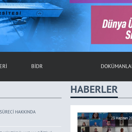
DOKÜMANLAR
SÜREÇ YÖNET
HABERLER
 SÜRECİ HAKKINDA
14 Temmuz 2026
23 Haziran 2