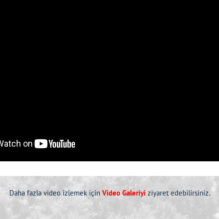
Daha fazla video izlemek için
Video Galeriyi
ziyaret edebilirsiniz.