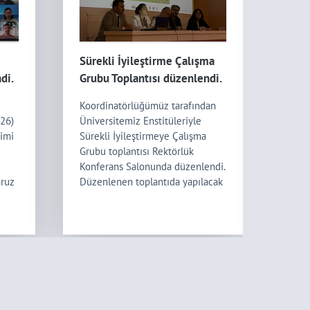
Sürekli İyileştirme Çalışma
Koor
di.
Grubu Toplantısı düzenlendi.
Başa
Koordinatörlüğümüz tarafından
Erciy
'26)
Üniversitemiz Enstitüleriyle
taraf
timi
Sürekli İyileştirmeye Çalışma
Başar
Grubu toplantısı Rektörlük
Koor
Konferans Salonunda düzenlendi.
Koord
oruz
Düzenlenen toplantıda yapılacak
KOZL
or
akreditasyon ziyareti ile ilgili
almas
..
Koornatörümüz Prof. Dr. Hale
Bu öd
Kozlu ...
deği .