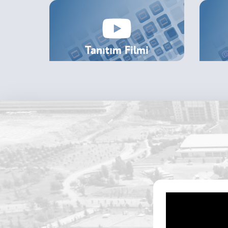
Mart
Öğrenci)
2025
Öğrenci Kalite Topluluğu Toplantısı
05
Mart
2025
Tanıtım Filmi
Kurum İç Değerlendirme Raporu (KİD
29
Ocak
3.2.1 Yayımlandı
2025
2024 Yılı Kurum İç Değerlendirme Rap
31
Ocak
Eğitim ve Bilgilendirme Toplantısı
2025
2024 Yılı Birim İç Değerlendirme Rap
30
Ocak
Eğitim ve Bilgilendirme Toplantısı
2025
Bütünleşik Kalite Yönetim Sistemi (B
20
Ocak
2025
Bütünleşik Kalite Yönetim Sisteminde
06
Ocak
Planlama Çalıştayı