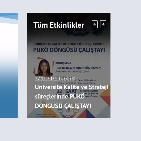
Tüm Etkinlikler
1
23.01.2024
KALİTE
2023 Yıl
22.11.2024 10:00:00
2211 Akademik Personel
İNDE
Üniversite Kalite ve Strateji
Değerle
FAALİYET
süreçlerinde PUKÖ
(BİDR) 
TAYI
DÖNGÜSÜ ÇALIŞTAYI
Bilgilen