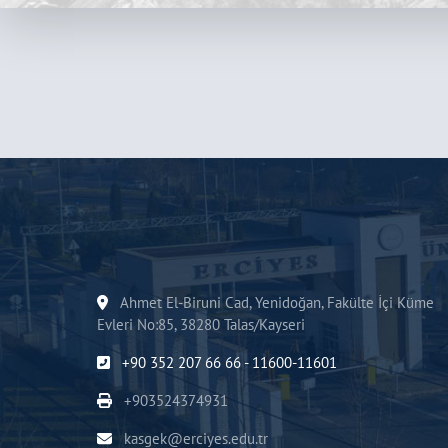
Ahmet El-Biruni Cad, Yenidoğan, Fakülte İçi Küme
Evleri No:85, 38280 Talas/Kayseri
+90 352 207 66 66 - 11600-11601
+903524374931
kasgek@erciyes.edu.tr