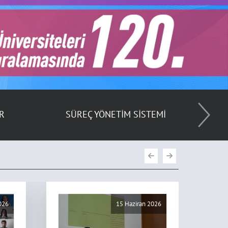
İM SİSTEMİ
YÖKAK
026
15 Haziran 2026