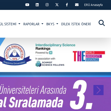
ERÜ Anasayfa
×
ÜL SİSTEMİ
RAPORLAR
BKYS
DİLEK İSTEK ÖNERİ