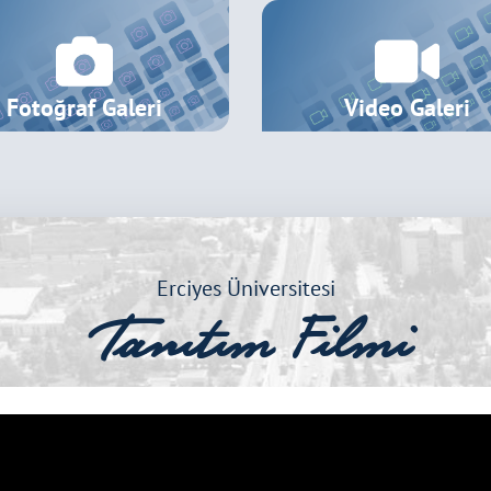
Fotoğraf Galeri
Video Galeri
R) Hazırlama Kılavuzu Sürüm
orları (KİDR) Hazırlanması
Erciyes Üniversitesi
oru (BİDR) Hazırlanması
Tanıtım Filmi
KYS) Eğitim Videosu
 Performans ve Faaliyet