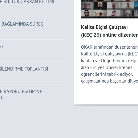
E KÜLTÜRÜ AKRAN EĞİTİMİ
İ BAĞLAMINDA SÜREÇ
li İyileştirme Çalışma
Kalite Elçisi Çalıştayı
 Toplantısı düzenlendi.
(KEÇ'26) online düzenlen
S)
 ve Strateji Geliştirme
ÖKAK tarafından düzenlenen
inatörlüğü Sürekli
Kalite Elçisi Çalıştayı'na (KEÇ
ştirme Çalışma Grubu
katılan ve Değerlendirici Eği
ntısı düzenlendi.
alan Erciyes Üniversitemiz
İLENDİRME TOPLANTISI
öğrencilerini tebrik ediyor,
çalışmalarında başarılar diliy
.. Öğrenciler süreçlere katılıy
E RAPORU EĞİTİM VE
ERÜ'de Kalite güçleniyor&n .
U
 RAPORU EĞİTİM VE
U
orları (KİDR) Hazırlanması