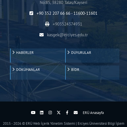
No:85, 38280 Talas/Kayseri
+90 352 207 66 66 - 11600-11601
+903524374931
kasgek@erciyes.edu.tr
HABERLER
DUYURULAR
DÖKÜMANLAR
BİDR
ERÜ Anasayfa
2015 - 2026 © ERÜ Web İçerik Yönetim Sistemi | Erciyes Üniversitesi Bilgi İşlem