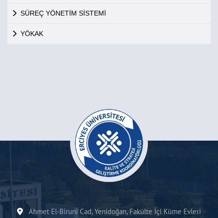
SÜREÇ YÖNETİM SİSTEMİ
YÖKAK
Ahmet El-Biruni Cad, Yenidoğan, Fakülte İçi Küme Evleri