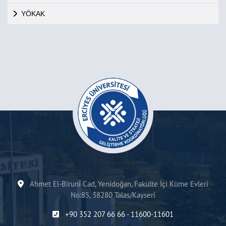
YÖKAK
Ahmet El-Biruni Cad, Yenidoğan, Fakülte İçi Küme Evleri
No:85, 38280 Talas/Kayseri
+90 352 207 66 66 - 11600-11601