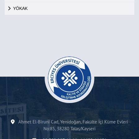
YÖKAK
Ahmet El-Biruni Cad, Yenidoğan, Fakülte İçi Küme Evleri
No:85, 38280 Talas/Kayseri