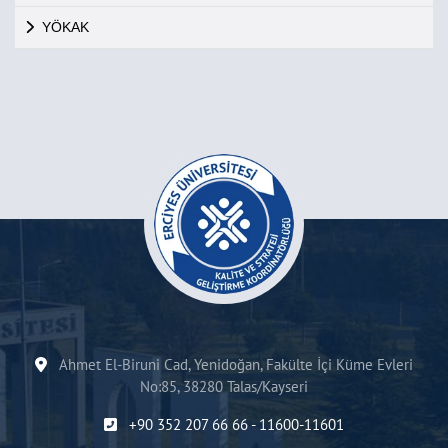
YÖKAK
Ahmet El-Biruni Cad, Yenidoğan, Fakülte İçi Küme Evleri
No:85, 38280 Talas/Kayseri
+90 352 207 66 66 - 11600-11601