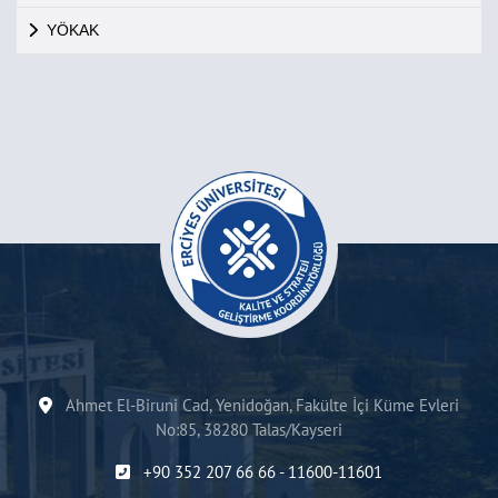
YÖKAK
Ahmet El-Biruni Cad, Yenidoğan, Fakülte İçi Küme Evleri
No:85, 38280 Talas/Kayseri
+90 352 207 66 66 - 11600-11601