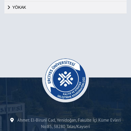
YÖKAK
Ahmet El-Biruni Cad, Yenidoğan, Fakülte İçi Küme Evleri
No:85, 38280 Talas/Kayseri