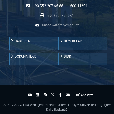
+90 352 207 66 66 - 11600-11601
+903524374931
kasgek@erciyes.edu.tr
HABERLER
DUYURULAR
DÖKÜMANLAR
BİDR
ERÜ Anasayfa
2015 - 2026 © ERÜ Web İçerik Yönetim Sistemi | Erciyes Üniversitesi Bilgi İşlem
Daire Başkanlığı