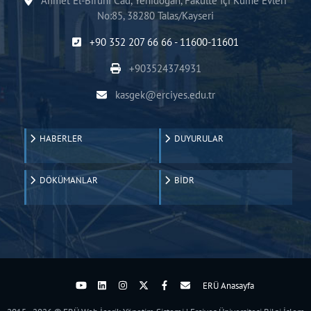
Ahmet El-Biruni Cad, Yenidoğan, Fakülte İçi Küme Evleri
No:85, 38280 Talas/Kayseri
+90 352 207 66 66 - 11600-11601
+903524374931
kasgek@erciyes.edu.tr
HABERLER
DUYURULAR
DÖKÜMANLAR
BİDR
ERÜ Anasayfa